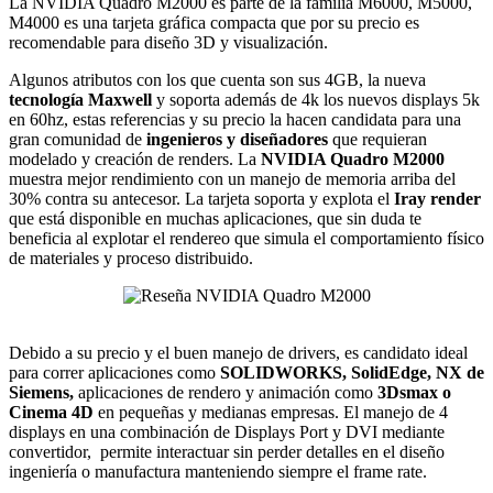
La NVIDIA Quadro M2000 es parte de la familia M6000, M5000,
M4000 es una tarjeta gráfica compacta que por su precio es
recomendable para diseño 3D y visualización.
Algunos atributos con los que cuenta son sus 4GB, la nueva
tecnología Maxwell
y soporta además de 4k los nuevos displays 5k
en 60hz, estas referencias y su precio la hacen candidata para una
gran comunidad de
ingenieros y diseñadores
que requieran
modelado y creación de renders. La
NVIDIA Quadro M2000
muestra mejor rendimiento con un manejo de memoria arriba del
30% contra su antecesor. La tarjeta soporta y explota el
Iray render
que está disponible en muchas aplicaciones, que sin duda te
beneficia al explotar el rendereo que simula el comportamiento físico
de materiales y proceso distribuido.
Debido a su precio y el buen manejo de drivers, es candidato ideal
para correr aplicaciones como
SOLIDWORKS, SolidEdge, NX de
Siemens,
aplicaciones de rendero y animación como
3Dsmax o
Cinema 4D
en pequeñas y medianas empresas. El manejo de 4
displays en una combinación de Displays Port y DVI mediante
convertidor, permite interactuar sin perder detalles en el diseño
ingeniería o manufactura manteniendo siempre el frame rate.