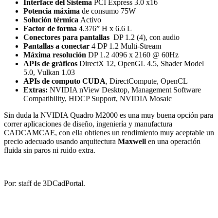
Interface del Sistema
PCI Express 3.0 x16
Potencia máxima
de consumo 75W
Solución térmica
Activo
Factor de forma
4.376” H x 6.6 L
Conectores para pantallas
DP 1.2 (4), con audio
Pantallas a conectar
4 DP 1.2 Multi-Stream
Máxima resolución
DP 1.2 4096 x 2160 @ 60Hz
APIs de gráficos
DirectX 12, OpenGL 4.5, Shader Model
5.0, Vulkan 1.03
APIs de computo CUDA
, DirectCompute, OpenCL
Extras:
NVIDIA nView Desktop, Management Software
Compatibility, HDCP Support, NVIDIA Mosaic
Sin duda la NVIDIA Quadro M2000 es una muy buena opción para
correr aplicaciones de diseño, ingeniería y manufactura
CADCAMCAE, con ella obtienes un rendimiento muy aceptable un
precio adecuado usando arquitectura
Maxwell
en una operación
fluida sin paros ni ruido extra.
Por: staff de 3DCadPortal.