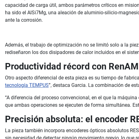
capacidad de carga útil, ambos parámetros críticos en misione
ha sido el AlSi7Mg, una aleación de aluminio-silicio-magnes
ante la corrosión.
Además, el trabajo de optimización no se limitó solo a la pi
rediseñaron los dos disipadores de calor incluidos en el sist
Productividad récord con RenAM
Otro aspecto diferencial de esta pieza es su tiempo de fabri
tecnología TEMPUS
”, destaca Garcia. La combinación de est
“A diferencia del proceso convencional, en el que la máquin
que ambas operaciones se ejecuten de forma simultánea. Esto 
Precisión absoluta: el encoder
La pieza también incorpora encoderes ópticos absolutos RES
sin necesidad de detectar ningún movimiento previo, lo que r