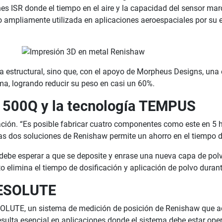
s ISR donde el tiempo en el aire y la capacidad del sensor marcan
io ampliamente utilizada en aplicaciones aeroespaciales por su 
eza estructural, sino que, con el apoyo de Morpheus Designs, una
ema, logrando reducir su peso en casi un 60%.
 500Q y la tecnología TEMPUS
cación. “Es posible fabricar cuatro componentes como este en 5 
as dos soluciones de Renishaw permite un ahorro en el tiempo d
a debe esperar a que se deposite y enrase una nueva capa de po
elimina el tiempo de dosificación y aplicación de polvo durante
 RESOLUTE
OLUTE, un sistema de medición de posición de Renishaw que ad
esulta esencial en aplicaciones donde el sistema debe estar oper