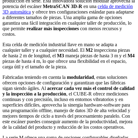
producción en serie. Esta innovadora solución modular aprovecha la
potencia del escáner
MetraSCAN 3D-R
en una
celda de medición
3D automática
y ofrece tres configuraciones estándar para adaptarse
a diferentes tamaños de piezas. Una amplia gama de opciones
garantiza una fácil integración en cualquier taller de producción, lo
que permite
realizar más inspecciones
con menos recursos y
costos.
Esta celda de medición industrial llave en mano se adapta a
cualquier taller y a cualquier necesidad. El
M2
inspecciona piezas
de hasta 2 m de longitud, el
M3
maneja piezas de hasta 3 m y el
M4
piezas de hasta 4 m, lo que ofrece una flexibilidad en el espacio,
carga útil y el tamaño de la pieza.
Fabricadas teniendo en cuenta la
modularidad
, estas soluciones
ofrecen opciones de configuración y garantizan que las fábricas
sigan siendo ágiles. Al
acercar cada vez más el control de calidad
y la inspección a la producción
, el CUBE-R ofrece mediciones
continuas y con precisión, incluso en entornos vibratorios y en
superficies difíciles, aprovecha la sinergia hardware-software para
una programación offline, manejo de datos 3D de alta velocidad y
mejores tiempos de ciclo a través del procesamiento paralelo. Con
este escáner puedes conseguir aumento de la productividad, mejora
de la calidad del producto y reducción de los costos operativos.
La serie M ofrece una gama de opciones configurables diseñadas