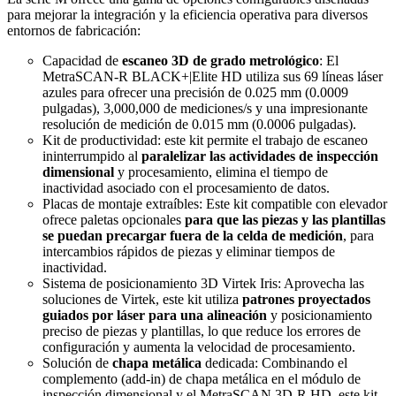
para mejorar la integración y la eficiencia operativa para diversos
entornos de fabricación:
Capacidad de
escaneo 3D de grado metrológico
: El
MetraSCAN-R BLACK+|Elite HD utiliza sus 69 líneas láser
azules para ofrecer una precisión de 0.025 mm (0.0009
pulgadas), 3,000,000 de mediciones/s y una impresionante
resolución de medición de 0.015 mm (0.0006 pulgadas).
Kit de productividad: este kit permite el trabajo de escaneo
ininterrumpido al
paralelizar las actividades de inspección
dimensional
y procesamiento, elimina el tiempo de
inactividad asociado con el procesamiento de datos.
Placas de montaje extraíbles: Este kit compatible con elevador
ofrece paletas opcionales
para que las piezas y las plantillas
se puedan precargar fuera de la celda de medición
, para
intercambios rápidos de piezas y eliminar tiempos de
inactividad.
Sistema de posicionamiento 3D Virtek Iris: Aprovecha las
soluciones de Virtek, este kit utiliza
patrones proyectados
guiados por láser para una alineación
y posicionamiento
preciso de piezas y plantillas, lo que reduce los errores de
configuración y aumenta la velocidad de procesamiento.
Solución de
chapa metálica
dedicada: Combinando el
complemento (add-in) de chapa metálica en el módulo de
inspección dimensional y el MetraSCAN 3D-R HD, este kit