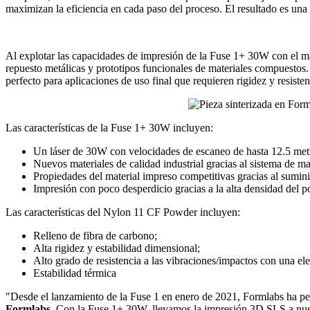
maximizan la eficiencia en cada paso del proceso. El resultado es un
Al explotar las capacidades de impresión de la Fuse 1+ 30W con el mat
repuesto metálicas y prototipos funcionales de materiales compuestos
perfecto para aplicaciones de uso final que requieren rigidez y resisten
Las características de la Fuse 1+ 30W incluyen:
Un láser de 30W con velocidades de escaneo de hasta 12.5 met
Nuevos materiales de calidad industrial gracias al sistema de m
Propiedades del material impreso competitivas gracias al sumini
Impresión con poco desperdicio gracias a la alta densidad del pol
Las características del Nylon 11 CF Powder incluyen:
Relleno de fibra de carbono;
Alta rigidez y estabilidad dimensional;
Alto grado de resistencia a las vibraciones/impactos con una ele
Estabilidad térmica
"Desde el lanzamiento de la Fuse 1 en enero de 2021, Formlabs ha pe
Formlabs.
Con la Fuse 1+ 30W, llevamos la impresión 3D SLS a nuev