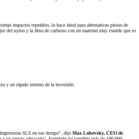
rtan impactos repetidos, lo hace ideal para alternativas piezas de
or del nylon y la fibra de carbono con un material muy estable que es
eza y un rápido retorno de la inversión.
 impresoras SLS en ese tiempo", dijo
Max Lobovsky, CEO de
e a un precio adecuado". Formlabs ha vendido más de 100,000