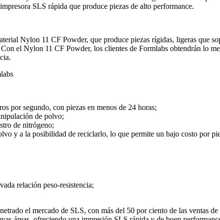
a impresora SLS rápida que produce piezas de alto performance.
erial Nylon 11 CF Powder, que produce piezas rígidas, ligeras que sopo
. Con el Nylon 11 CF Powder, los clientes de Formlabs obtendrán lo mej
cia.
ros por segundo, con piezas en menos de 24 horas;
anipulación de polvo;
stro de nitrógeno;
vo y a la posibilidad de reciclarlo, lo que permite un bajo costo por pi
vada relación peso-resistencia;
netrado el mercado de SLS, con más del 50 por ciento de las ventas de
as áreas, ofreciendo una impresión SLS rápida y de buen performanc