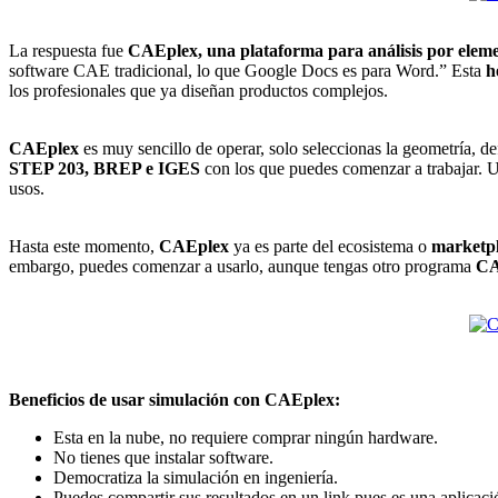
La respuesta fue
CAEplex, una plataforma para análisis por eleme
software CAE tradicional, lo que Google Docs es para Word.” Esta
h
los profesionales que ya diseñan productos complejos.
CAEplex
es muy sencillo de operar, solo seleccionas la geometría, def
STEP 203, BREP e IGES
con los que puedes comenzar a trabajar. U
usos.
Hasta este momento,
CAEplex
ya es parte del ecosistema o
marketpl
embargo, puedes comenzar a usarlo, aunque tengas otro programa
C
Beneficios de usar simulación con CAEplex:
Esta en la nube, no requiere comprar ningún hardware.
No tienes que instalar software.
Democratiza la simulación en ingeniería.
Puedes compartir sus resultados en un link pues es una aplicaci