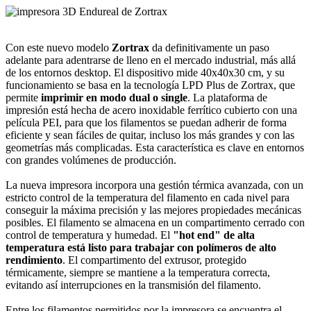
Con este nuevo modelo
Zortrax
da definitivamente un paso
adelante para adentrarse de lleno en el mercado industrial, más allá
de los entornos desktop. El dispositivo mide 40x40x30 cm, y su
funcionamiento se basa en la tecnología LPD Plus de Zortrax, que
permite
imprimir en modo dual o single
. La plataforma de
impresión está hecha de acero inoxidable ferrítico cubierto con una
película PEI, para que los filamentos se puedan adherir de forma
eficiente y sean fáciles de quitar, incluso los más grandes y con las
geometrías más complicadas. Esta característica es clave en entornos
con grandes volúmenes de producción.
La nueva impresora incorpora una gestión térmica avanzada, con un
estricto control de la temperatura del filamento en cada nivel para
conseguir la máxima precisión y las mejores propiedades mecánicas
posibles. El filamento se almacena en un compartimento cerrado con
control de temperatura y humedad. El
"hot end" de alta
temperatura está listo para trabajar con polímeros de alto
rendimiento
. El compartimento del extrusor, protegido
térmicamente, siempre se mantiene a la temperatura correcta,
evitando así interrupciones en la transmisión del filamento.
Entre los filamentos permitidos por la impresora se encuentra el