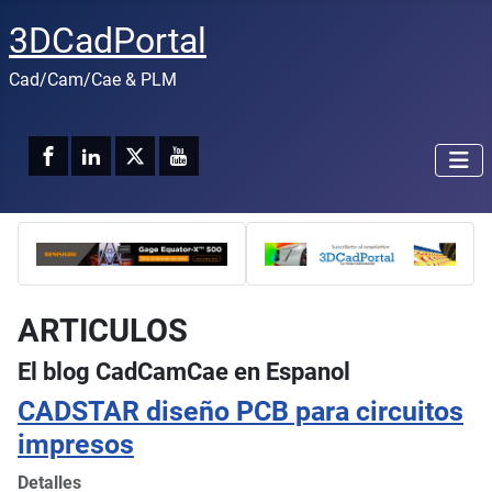
3DCadPortal
Cad/Cam/Cae & PLM
ARTICULOS
El blog CadCamCae en Espanol
CADSTAR diseño PCB para circuitos
impresos
Detalles