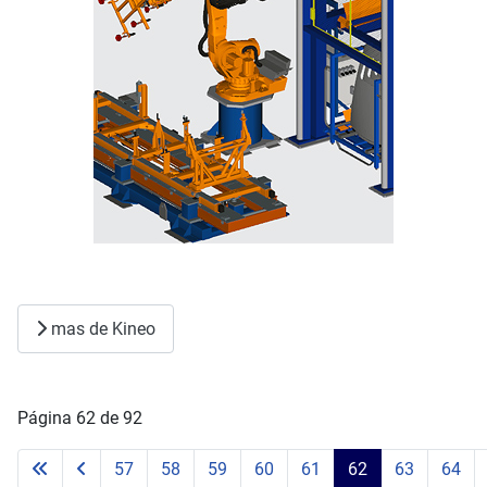
mas de Kineo
Página 62 de 92
57
58
59
60
61
62
63
64