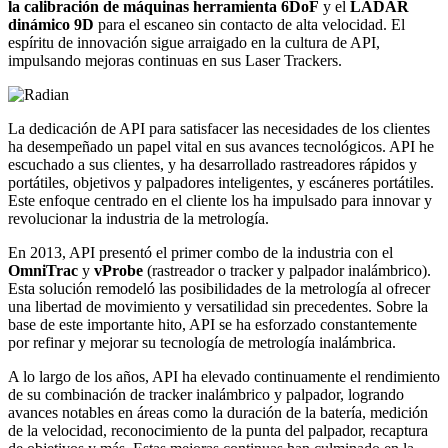
la calibración de máquinas herramienta 6DoF
y el
LADAR
dinámico 9D
para el escaneo sin contacto de alta velocidad. El
espíritu de innovación sigue arraigado en la cultura de API,
impulsando mejoras continuas en sus Laser Trackers.
La dedicación de API para satisfacer las necesidades de los clientes
ha desempeñado un papel vital en sus avances tecnológicos. API he
escuchado a sus clientes, y ha desarrollado rastreadores rápidos y
portátiles, objetivos y palpadores inteligentes, y escáneres portátiles.
Este enfoque centrado en el cliente los ha impulsado para innovar y
revolucionar la industria de la metrología.
En 2013, API presentó el primer combo de la industria con el
OmniTrac
y
vProbe
(rastreador o tracker y palpador inalámbrico).
Esta solución remodeló las posibilidades de la metrología al ofrecer
una libertad de movimiento y versatilidad sin precedentes. Sobre la
base de este importante hito, API se ha esforzado constantemente
por refinar y mejorar su tecnología de metrología inalámbrica.
A lo largo de los años, API ha elevado continuamente el rendimiento
de su combinación de tracker inalámbrico y palpador, logrando
avances notables en áreas como la duración de la batería, medición
de la velocidad, reconocimiento de la punta del palpador, recaptura