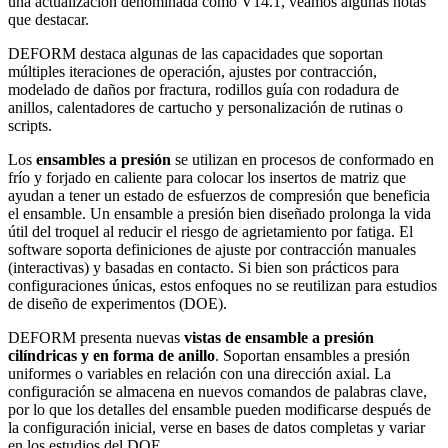
una actualización denominada como V14.1, veamos algunas notas
que destacar.
DEFORM destaca algunas de las capacidades que soportan
múltiples iteraciones de operación, ajustes por contracción,
modelado de daños por fractura, rodillos guía con rodadura de
anillos, calentadores de cartucho y personalización de rutinas o
scripts.
Los
ensambles a presión
se utilizan en procesos de conformado en
frío y forjado en caliente para colocar los insertos de matriz que
ayudan a tener un estado de esfuerzos de compresión que beneficia
el ensamble. Un ensamble a presión bien diseñado prolonga la vida
útil del troquel al reducir el riesgo de agrietamiento por fatiga. El
software soporta definiciones de ajuste por contracción manuales
(interactivas) y basadas en contacto. Si bien son prácticos para
configuraciones únicas, estos enfoques no se reutilizan para estudios
de diseño de experimentos (DOE).
DEFORM presenta nuevas
vistas de ensamble a presión
cilíndricas y en forma de anillo
. Soportan ensambles a presión
uniformes o variables en relación con una dirección axial. La
configuración se almacena en nuevos comandos de palabras clave,
por lo que los detalles del ensamble pueden modificarse después de
la configuración inicial, verse en bases de datos completas y variar
en los estudios del DOE.