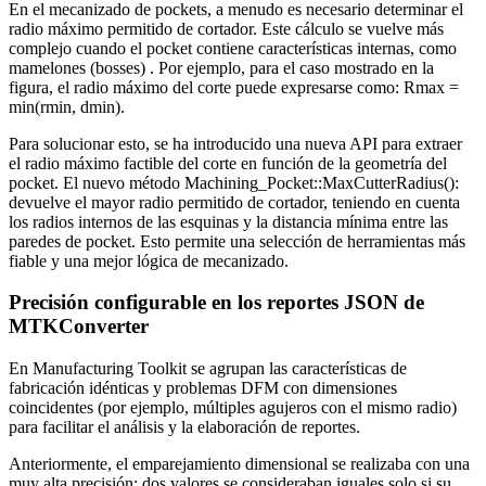
En el mecanizado de pockets, a menudo es necesario determinar el
radio máximo permitido de cortador. Este cálculo se vuelve más
complejo cuando el pocket contiene características internas, como
mamelones (bosses) . Por ejemplo, para el caso mostrado en la
figura, el radio máximo del corte puede expresarse como: Rmax =
min(rmin, dmin).
Para solucionar esto, se ha introducido una nueva API para extraer
el radio máximo factible del corte en función de la geometría del
pocket. El nuevo método Machining_Pocket::MaxCutterRadius():
devuelve el mayor radio permitido de cortador, teniendo en cuenta
los radios internos de las esquinas y la distancia mínima entre las
paredes de pocket. Esto permite una selección de herramientas más
fiable y una mejor lógica de mecanizado.
Precisión configurable en los reportes JSON de
MTKConverter
En Manufacturing Toolkit se agrupan las características de
fabricación idénticas y problemas DFM con dimensiones
coincidentes (por ejemplo, múltiples agujeros con el mismo radio)
para facilitar el análisis y la elaboración de reportes.
Anteriormente, el emparejamiento dimensional se realizaba con una
muy alta precisión: dos valores se consideraban iguales solo si su