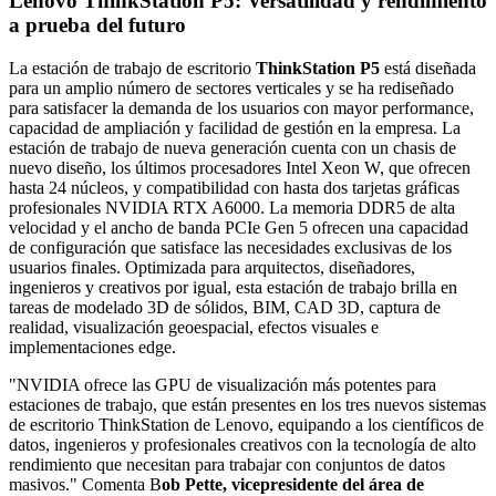
Lenovo ThinkStation P5: Versatilidad y rendimiento
a prueba del futuro
La estación de trabajo de escritorio
ThinkStation P5
está diseñada
para un amplio número de sectores verticales y se ha rediseñado
para satisfacer la demanda de los usuarios con mayor performance,
capacidad de ampliación y facilidad de gestión en la empresa. La
estación de trabajo de nueva generación cuenta con un chasis de
nuevo diseño, los últimos procesadores Intel Xeon W, que ofrecen
hasta 24 núcleos, y compatibilidad con hasta dos tarjetas gráficas
profesionales NVIDIA RTX A6000. La memoria DDR5 de alta
velocidad y el ancho de banda PCIe Gen 5 ofrecen una capacidad
de configuración que satisface las necesidades exclusivas de los
usuarios finales. Optimizada para arquitectos, diseñadores,
ingenieros y creativos por igual, esta estación de trabajo brilla en
tareas de modelado 3D de sólidos, BIM, CAD 3D, captura de
realidad, visualización geoespacial, efectos visuales e
implementaciones edge.
"NVIDIA ofrece las GPU de visualización más potentes para
estaciones de trabajo, que están presentes en los tres nuevos sistemas
de escritorio ThinkStation de Lenovo, equipando a los científicos de
datos, ingenieros y profesionales creativos con la tecnología de alto
rendimiento que necesitan para trabajar con conjuntos de datos
masivos." Comenta B
ob Pette, vicepresidente del área de