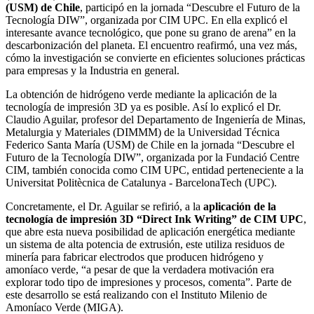
(USM) de Chile
, participó en la jornada “Descubre el Futuro de la
Tecnología DIW”, organizada por CIM UPC. En ella explicó el
interesante avance tecnológico, que pone su grano de arena” en la
descarbonización del planeta. El encuentro reafirmó, una vez más,
cómo la investigación se convierte en eficientes soluciones prácticas
para empresas y la Industria en general.
La obtención de hidrógeno verde mediante la aplicación de la
tecnología de impresión 3D ya es posible. Así lo explicó el Dr.
Claudio Aguilar, profesor del Departamento de Ingeniería de Minas,
Metalurgia y Materiales (DIMMM) de la Universidad Técnica
Federico Santa María (USM) de Chile en la jornada “Descubre el
Futuro de la Tecnología DIW”, organizada por la Fundació Centre
CIM, también conocida como CIM UPC, entidad perteneciente a la
Universitat Politècnica de Catalunya - BarcelonaTech (UPC).
Concretamente, el Dr. Aguilar se refirió, a la
aplicación de la
tecnología de impresión 3D “Direct Ink Writing” de CIM UPC
,
que abre esta nueva posibilidad de aplicación energética mediante
un sistema de alta potencia de extrusión, este utiliza residuos de
minería para fabricar electrodos que producen hidrógeno y
amoníaco verde, “a pesar de que la verdadera motivación era
explorar todo tipo de impresiones y procesos, comenta”. Parte de
este desarrollo se está realizando con el Instituto Milenio de
Amoníaco Verde (MIGA).