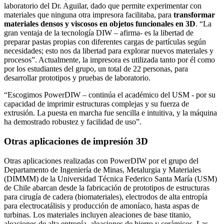
laboratorio del Dr. Aguilar, dado que permite experimentar con
materiales que ninguna otra impresora facilitaba, para
transformar
materiales densos y viscosos en objetos funcionales en 3D
. “La
gran ventaja de la tecnología DIW – afirma- es la libertad de
preparar pastas propias con diferentes cargas de partículas según
necesidades; esto nos da libertad para explorar nuevos materiales y
procesos”. Actualmente, la impresora es utilizada tanto por él como
por los estudiantes del grupo, un total de 22 personas, para
desarrollar prototipos y pruebas de laboratorio.
“Escogimos PowerDIW – continúa el académico del USM - por su
capacidad de imprimir estructuras complejas y su fuerza de
extrusión. La puesta en marcha fue sencilla e intuitiva, y la máquina
ha demostrado robustez y facilidad de uso”.
Otras aplicaciones de impresión 3D
Otras aplicaciones realizadas con PowerDIW por el grupo del
Departamento de Ingeniería de Minas, Metalurgia y Materiales
(DIMMM) de la Universidad Técnica Federico Santa María (USM)
de Chile abarcan desde la fabricación de prototipos de estructuras
para cirugía de cadera (biomateriales), electrodos de alta entropía
para electrocatálisis y producción de amoníaco, hasta aspas de
turbinas. Los materiales incluyen aleaciones de base titanio,
aleaciones de alta entropía, aleaciones de hierro y cerámicos. Las