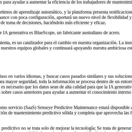
to para ayudar a aumentar la eficiencia de los trabajadores de mantenimi
itmos de aprendizaje automático, y la plataforma presenta notificacione
nce con poca configuración, aportará un nuevo nivel de flexibilidad y c
 de toma de decisiones, haciéndolo más eficiente y eficaz.
 IA generativa es BlueScope, un fabricante australiano de acero.
enta, es un catalizador para el cambio en nuestra organización. La inn
 nuestros equipos globales y continuará apoyando nuestra ambiciosa estr
cluso en varios idiomas, y buscar casos pasados similares y sus solucio
ra mayor seguridad, toda la información se procesa dentro de un entorn
 es necesario que los datos sean de alta calidad para que la IA generati
sobre casos anteriores para ayudar a aumentar el conocimiento interno de
.
omo servicio (SaaS) Senseye Predictive Maintenance estará disponible a 
ción de mantenimiento predictivo sólida y completa que aprovecha las f
redictivo no se trata solo de mejorar la tecnología; Se trata de generar 