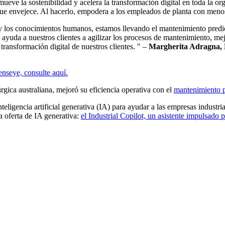
eve la sostenibilidad y acelera la transformación digital en toda la or
 que envejece. Al hacerlo, empodera a los empleados de planta con menos
 y los conocimientos humanos, estamos llevando el mantenimiento predic
 ayuda a nuestros clientes a agilizar los procesos de mantenimiento, mej
 transformación digital de nuestros clientes. " –
Margherita Adragna, Di
nseye, consulte aquí.
ca australiana, mejoró su eficiencia operativa con el
mantenimiento p
ligencia artificial generativa (IA) para ayudar a las empresas industri
 oferta de IA generativa:
el Industrial Copilot, un asistente impulsado