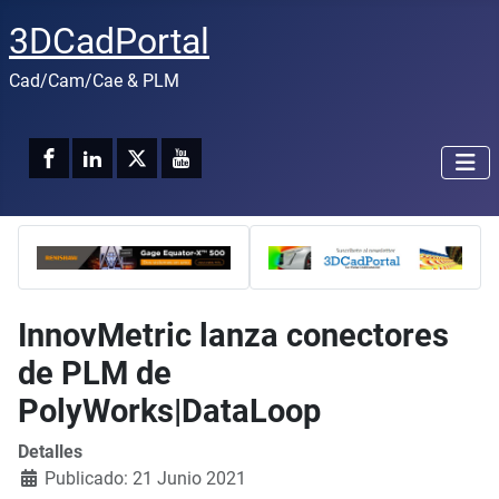
3DCadPortal
Cad/Cam/Cae & PLM
InnovMetric lanza conectores
de PLM de
PolyWorks|DataLoop
Detalles
Publicado: 21 Junio 2021