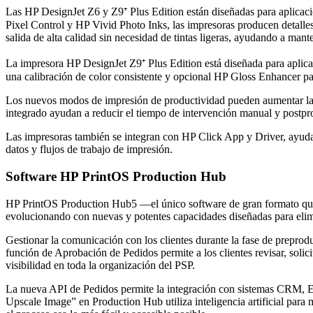
Las HP DesignJet Z6 y Z9⁺ Plus Edition están diseñadas para aplicaci
Pixel Control y HP Vivid Photo Inks, las impresoras producen detalle
salida de alta calidad sin necesidad de tintas ligeras, ayudando a mant
La impresora HP DesignJet Z9⁺ Plus Edition está diseñada para aplicac
una calibración de color consistente y opcional HP Gloss Enhancer par
Los nuevos modos de impresión de productividad pueden aumentar la pr
integrado ayudan a reducir el tiempo de intervención manual y post
Las impresoras también se integran con HP Click App y Driver, ayudan
datos y flujos de trabajo de impresión.
Software HP PrintOS Production Hub
HP PrintOS Production Hub5 —el único software de gran formato que i
evolucionando con nuevas y potentes capacidades diseñadas para elimi
Gestionar la comunicación con los clientes durante la fase de preprod
función de Aprobación de Pedidos permite a los clientes revisar, solic
visibilidad en toda la organización del PSP.
La nueva API de Pedidos permite la integración con sistemas CRM, ER
Upscale Image” en Production Hub utiliza inteligencia artificial para