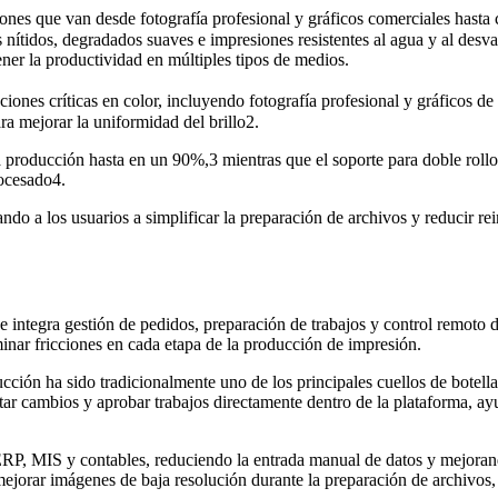
ones que van desde fotografía profesional y gráficos comerciales hasta
s nítidos, degradados suaves e impresiones resistentes al agua y al de
ener la productividad en múltiples tipos de medios.
iones críticas en color, incluyendo fotografía profesional y gráficos 
a mejorar la uniformidad del brillo2.
oducción hasta en un 90%,3 mientras que el soporte para doble rollo, 
procesado4.
do a los usuarios a simplificar la preparación de archivos y reducir re
ntegra gestión de pedidos, preparación de trabajos y control remoto 
nar fricciones en cada etapa de la producción de impresión.
ucción ha sido tradicionalmente uno de los principales cuellos de botel
itar cambios y aprobar trabajos directamente dentro de la plataforma, ay
P, MIS y contables, reduciendo la entrada manual de datos y mejorando 
 mejorar imágenes de baja resolución durante la preparación de archivo