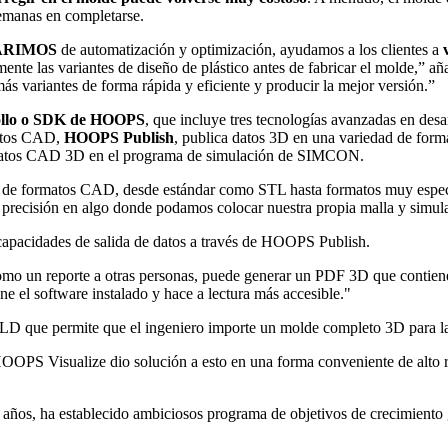
semanas en completarse.
ARIMOS
de automatización y optimización, ayudamos a los clientes a
mente las variantes de diseño de plástico antes de fabricar el molde,
s variantes de forma rápida y eficiente y producir la mejor versión.”
rollo o SDK de HOOPS
, que incluye tres tecnologías avanzadas en desar
matos CAD,
HOOPS Publish
, publica datos 3D en una variedad de form
 datos CAD 3D en el programa de simulación de SIMCON.
tipo de formatos CAD, desde estándar como STL hasta formatos muy es
recisión en algo donde podamos colocar nuestra propia malla y simula
capacidades de salida de datos a través de HOOPS Publish.
 como un reporte a otras personas, puede generar un PDF 3D que contien
e el software instalado y hace a lectura más accesible."
e permite que el ingeniero importe un molde completo 3D para la s
S Visualize dio solución a esto en una forma conveniente de alto r
 años, ha establecido ambiciosos programa de objetivos de crecimiento