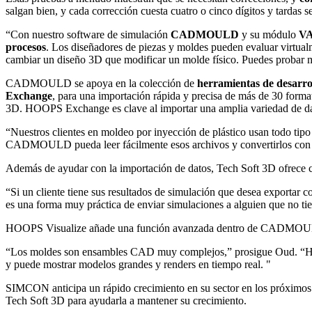
salgan bien, y cada corrección cuesta cuatro o cinco dígitos y tardas 
“Con nuestro software de simulación
CADMOULD
y su módulo
V
procesos
. Los diseñadores de piezas y moldes pueden evaluar virtual
cambiar un diseño 3D que modificar un molde físico. Puedes probar má
CADMOULD se apoya en la colección de
herramientas de desar
Exchange
, para una importación rápida y precisa de más de 30 for
3D. HOOPS Exchange es clave al importar una amplia variedad de
“Nuestros clientes en moldeo por inyección de plástico usan todo 
CADMOULD pueda leer fácilmente esos archivos y convertirlos con p
Además de ayudar con la importación de datos, Tech Soft 3D ofrece 
“Si un cliente tiene sus resultados de simulación que desea exportar
es una forma muy práctica de enviar simulaciones a alguien que no tien
HOOPS Visualize añade una función avanzada dentro de CADMOULD qu
“Los moldes son ensambles CAD muy complejos,” prosigue Oud. “HOOP
y puede mostrar modelos grandes y renders en tiempo real. "
SIMCON anticipa un rápido crecimiento en su sector en los próximos
Tech Soft 3D para ayudarla a mantener su crecimiento.