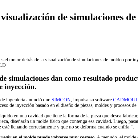
visualización de simulaciones de
 de simulaciones dan como resultado product
e inyección.
 de ingeniería anunció que
SIMCON
, impulsa su software
CADMOU
oceso de inyección basado en el diseño de piezas, moldes y procesos de
 líquido en una cavidad que tiene la forma de la pieza que desea fabrica
 pieza, diseñarán un molde físico que contenga esa cavidad. Luego, pas
e esté llenando correctamente y que no se deforma cuando se enfría ".
rregir en el molde puede volverse muy costoso
. A menudo, el molde d