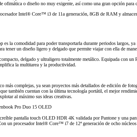
 de ofimática o diseño no muy exigente, así como una gran opción para c
 Procesador Intel® Core™ i3 de 11a generación, 8GB de RAM y almac
s la comodidad para poder transportarla durante periodos largos, ya sea
ra tener un diseño ligero y delgado que permite viajar con ella de man
ompacto, delgado y ultraligero totalmente metálico. Equipada con un 
lifica la multitarea y la productividad.
oco más complejas, ya sean proyectos más detallados de edición de fotogr
ue también cuentan con la última tecnología portátil, el mejor rendimi
xplotar al máximo sus ideas creativas.
íble pantalla touch OLED HDR 4K validada por Pantone y una panta
. Con un procesador Intel® Core™ i7 de 12ª generación de ocho núcl