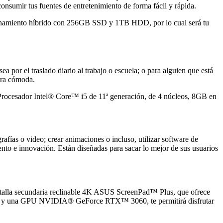
onsumir tus fuentes de entretenimiento de forma fácil y rápida.
enamiento híbrido con 256GB SSD y 1TB HDD, por lo cual será tu
 por el traslado diario al trabajo o escuela; o para alguien que está
era cómoda.
Procesador Intel® Core™ i5 de 11ª generación, de 4 núcleos, 8GB en
afías o video; crear animaciones o incluso, utilizar software de
ento e innovación. Están diseñadas para sacar lo mejor de sus usuarios
lla secundaria reclinable 4K ASUS ScreenPad™ Plus, que ofrece
eos y una GPU NVIDIA® GeForce RTX™ 3060, te permitirá disfrutar