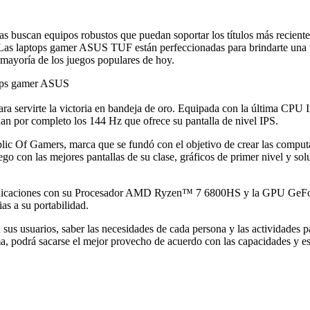
 buscan equipos robustos que puedan soportar los títulos más recientes 
 Las laptops gamer ASUS TUF están perfeccionadas para brindarte una ve
 mayoría de los juegos populares de hoy.
ara servirte la victoria en bandeja de oro. Equipada con la última
 por completo los 144 Hz que ofrece su pantalla de nivel IPS.
Of Gamers, marca que se fundó con el objetivo de crear las computador
juego con las mejores pantallas de su clase, gráficos de primer nivel y 
plicaciones con su Procesador AMD Ryzen™ 7 6800HS y la GPU GeForc
s a su portabilidad.
us usuarios, saber las necesidades de cada persona y las actividades pa
a, podrá sacarse el mejor provecho de acuerdo con las capacidades y es