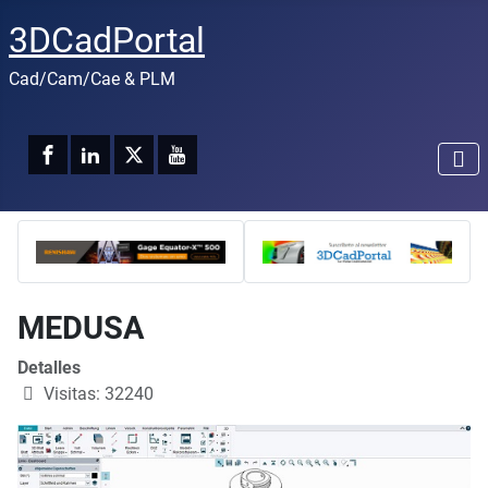
3DCadPortal
Cad/Cam/Cae & PLM
MEDUSA
Detalles
Visitas: 32240