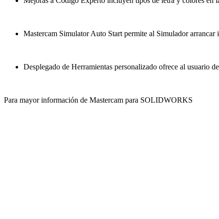
Mejoras a Código Experto incluyen tipos de letra y colores en l
Mastercam Simulator Auto Start permite al Simulador arrancar i
Desplegado de Herramientas personalizado ofrece al usuario de
Para mayor información de Mastercam para SOLIDWORKS