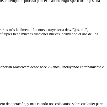
rte, el tiempo de proceso para el acabado High Speed Scallop se ha
rarlos más fácilmente. La nueva trayectoria de 4 Ejes, de Eje
 Múltiples tiene muchas funciones nuevas incluyendo el uso de una
oportan Mastercam desde hace 25 años., incluyendo entrenamiento e
número de operación, y más cuando nos colocamos sobre cualquier parte