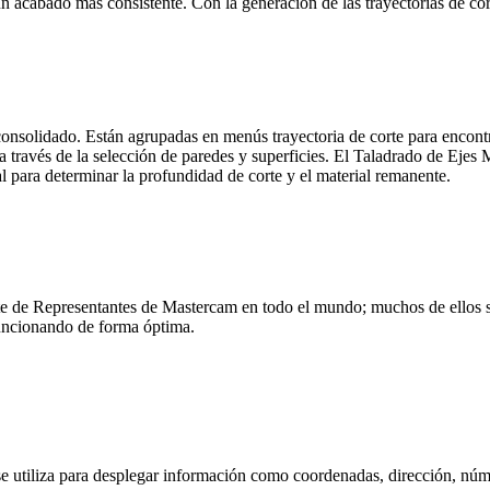
un acabado más consistente. Con la generación de las trayectorias de co
 consolidado. Están agrupadas en menús trayectoria de corte para encont
a través de la selección de paredes y superficies. El Taladrado de Ejes
l para determinar la profundidad de corte y el material remanente.
de Representantes de Mastercam en todo el mundo; muchos de ellos s
 funcionando de forma óptima.
rte se utiliza para desplegar información como coordenadas, dirección, 