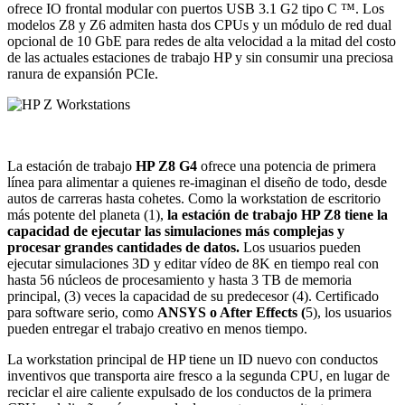
ofrece IO frontal modular con puertos USB 3.1 G2 tipo C ™. Los
modelos Z8 y Z6 admiten hasta dos CPUs y un módulo de red dual
opcional de 10 GbE para redes de alta velocidad a la mitad del costo
de las actuales estaciones de trabajo HP y sin consumir una preciosa
ranura de expansión PCIe.
La estación de trabajo
HP Z8 G4
ofrece una potencia de primera
línea para alimentar a quienes re-imaginan el diseño de todo, desde
autos de carreras hasta cohetes. Como la workstation de escritorio
más potente del planeta (1),
la estación de trabajo HP Z8 tiene la
capacidad de ejecutar las simulaciones más complejas y
procesar grandes cantidades de datos.
Los usuarios pueden
ejecutar simulaciones 3D y editar vídeo de 8K en tiempo real con
hasta 56 núcleos de procesamiento y hasta 3 TB de memoria
principal, (3) veces la capacidad de su predecesor (4). Certificado
para software serio, como
ANSYS o After Effects (
5), los usuarios
pueden entregar el trabajo creativo en menos tiempo.
La workstation principal de HP tiene un ID nuevo con conductos
inventivos que transporta aire fresco a la segunda CPU, en lugar de
reciclar el aire caliente expulsado de los conductos de la primera