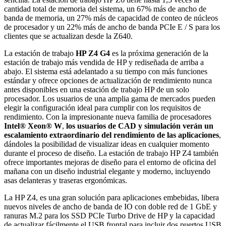
cantidad total de memoria del sistema, un 67% más de ancho de
banda de memoria, un 27% más de capacidad de conteo de núcleos
de procesador y un 22% más de ancho de banda PCIe E / S para los
clientes que se actualizan desde la Z640.
La estación de trabajo
HP Z4 G4
es la próxima generación de la
estación de trabajo más vendida de HP y rediseñada de arriba a
abajo. El sistema está adelantado a su tiempo con más funciones
estándar y ofrece opciones de actualización de rendimiento nunca
antes disponibles en una estación de trabajo HP de un solo
procesador. Los usuarios de una amplia gama de mercados pueden
elegir la configuración ideal para cumplir con los requisitos de
rendimiento. Con la impresionante nueva familia de procesadores
Intel® Xeon® W
,
los usuarios de CAD y simulación verán un
escalamiento extraordinario del rendimiento de las aplicaciones
,
dándoles la posibilidad de visualizar ideas en cualquier momento
durante el proceso de diseño. La estación de trabajo HP Z4 también
ofrece importantes mejoras de diseño para el entorno de oficina del
mañana con un diseño industrial elegante y moderno, incluyendo
asas delanteras y traseras ergonómicas.
La HP Z4, es una gran solución para aplicaciones embebidas, libera
nuevos niveles de ancho de banda de IO con doble red de 1 GbE y
ranuras M.2 para los SSD PCIe Turbo Drive de HP y la capacidad
de actualizar fácilmente el USB frontal para incluir dos puertos USB