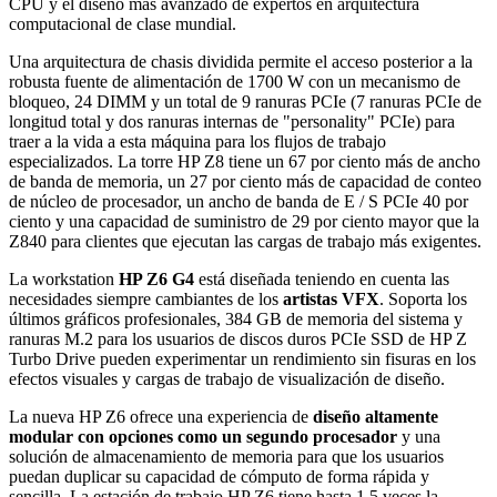
CPU y el diseño más avanzado de expertos en arquitectura
computacional de clase mundial.
Una arquitectura de chasis dividida permite el acceso posterior a la
robusta fuente de alimentación de 1700 W con un mecanismo de
bloqueo, 24 DIMM y un total de 9 ranuras PCIe (7 ranuras PCIe de
longitud total y dos ranuras internas de "personality" PCIe) para
traer a la vida a esta máquina para los flujos de trabajo
especializados. La torre HP Z8 tiene un 67 por ciento más de ancho
de banda de memoria, un 27 por ciento más de capacidad de conteo
de núcleo de procesador, un ancho de banda de E / S PCIe 40 por
ciento y una capacidad de suministro de 29 por ciento mayor que la
Z840 para clientes que ejecutan las cargas de trabajo más exigentes.
La workstation
HP Z6 G4
está diseñada teniendo en cuenta las
necesidades siempre cambiantes de los
artistas VFX
. Soporta los
últimos gráficos profesionales, 384 GB de memoria del sistema y
ranuras M.2 para los usuarios de discos duros PCIe SSD de HP Z
Turbo Drive pueden experimentar un rendimiento sin fisuras en los
efectos visuales y cargas de trabajo de visualización de diseño.
La nueva HP Z6 ofrece una experiencia de
diseño altamente
modular con opciones como un segundo procesador
y una
solución de almacenamiento de memoria para que los usuarios
puedan duplicar su capacidad de cómputo de forma rápida y
sencilla. La estación de trabajo HP Z6 tiene hasta 1,5 veces la