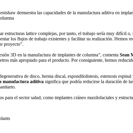
structuras lattice complejas, por tanto, el trabajo sería muy difícil o,
r los flujos de trabajo existentes y facilitar su realización. Hemos re
te proyecto”.
resión 3D en la manufactura de implantes de columna”, comenta
Sean 
tros más apropiado para el producto. Por consiguiente, hemos reducido 
nerativa de disco, hernia discal, espondilolistesis, estenosis espinal
la manufactura aditiva
significa que podría reducirse la duración de las
anitario.
para el sector salud, como implantes cráneo maxilofaciales y estructur
plants