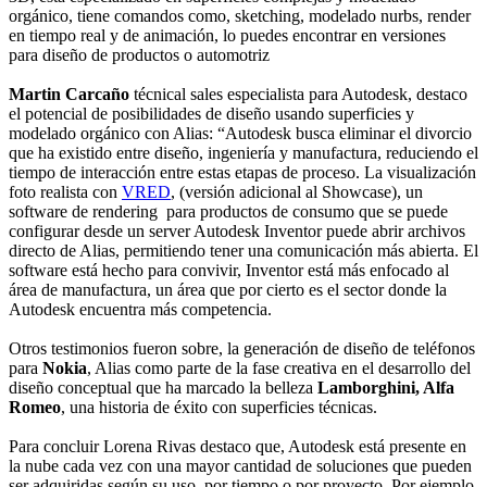
orgánico, tiene comandos como, sketching, modelado nurbs, render
en tiempo real y de animación, lo puedes encontrar en versiones
para diseño de productos o automotriz
Martin Carcaño
técnical sales especialista para Autodesk, destaco
el potencial de posibilidades de diseño usando superficies y
modelado orgánico con Alias: “Autodesk busca eliminar el divorcio
que ha existido entre diseño, ingeniería y manufactura, reduciendo el
tiempo de interacción entre estas etapas de proceso. La visualización
foto realista con
VRED
, (versión adicional al Showcase), un
software de rendering para productos de consumo que se puede
configurar desde un server Autodesk Inventor puede abrir archivos
directo de Alias, permitiendo tener una comunicación más abierta. El
software está hecho para convivir, Inventor está más enfocado al
área de manufactura, un área que por cierto es el sector donde la
Autodesk encuentra más competencia.
Otros testimonios fueron sobre, la generación de diseño de teléfonos
para
Nokia
, Alias como parte de la fase creativa en el desarrollo del
diseño conceptual que ha marcado la belleza
Lamborghini, Alfa
Romeo
, una historia de éxito con superficies técnicas.
Para concluir Lorena Rivas destaco que, Autodesk está presente en
la nube cada vez con una mayor cantidad de soluciones que pueden
ser adquiridas según su uso, por tiempo o por proyecto. Por ejemplo