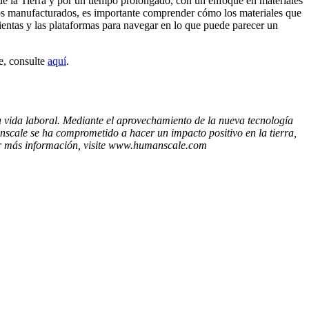
de la Tierra y por un tiempo prolongado, con un enfoque en materiales
tos manufacturados, es importante comprender cómo los materiales que
ientas y las plataformas para navegar en lo que puede parecer un
e, consulte
aquí
.
a vida laboral. Mediante el aprovechamiento de la nueva tecnología
anscale se ha comprometido a hacer un impacto positivo en la tierra,
ener más información, visite www.humanscale.com