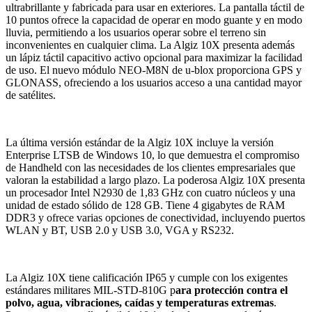
ultrabrillante y fabricada para usar en exteriores. La pantalla táctil de
10 puntos ofrece la capacidad de operar en modo guante y en modo
lluvia, permitiendo a los usuarios operar sobre el terreno sin
inconvenientes en cualquier clima. La Algiz 10X presenta además
un lápiz táctil capacitivo activo opcional para maximizar la facilidad
de uso. El nuevo módulo NEO-M8N de u-blox proporciona GPS y
GLONASS, ofreciendo a los usuarios acceso a una cantidad mayor
de satélites.
La última versión estándar de la Algiz 10X incluye la versión
Enterprise LTSB de Windows 10, lo que demuestra el compromiso
de Handheld con las necesidades de los clientes empresariales que
valoran la estabilidad a largo plazo. La poderosa Algiz 10X presenta
un procesador Intel N2930 de 1,83 GHz con cuatro núcleos y una
unidad de estado sólido de 128 GB. Tiene 4 gigabytes de RAM
DDR3 y ofrece varias opciones de conectividad, incluyendo puertos
WLAN y BT, USB 2.0 y USB 3.0, VGA y RS232.
La Algiz 10X tiene calificación IP65 y cumple con los exigentes
estándares militares MIL-STD-810G p
ara protección contra el
polvo, agua, vibraciones, caídas y temperaturas extremas
.