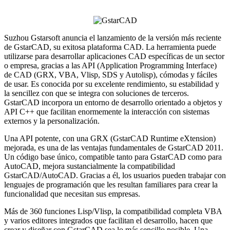
Suzhou Gstarsoft anuncia el lanzamiento de la versión más reciente
de GstarCAD, su exitosa plataforma CAD. La herramienta puede
utilizarse para desarrollar aplicaciones CAD específicas de un sector
o empresa, gracias a las API (Application Programming Interface)
de CAD (GRX, VBA, Vlisp, SDS y Autolisp), cómodas y fáciles
de usar. Es conocida por su excelente rendimiento, su estabilidad y
la sencillez con que se integra con soluciones de terceros.
GstarCAD incorpora un entorno de desarrollo orientado a objetos y
API C++ que facilitan enormemente la interacción con sistemas
externos y la personalización.
Una API potente, con una GRX (GstarCAD Runtime eXtension)
mejorada, es una de las ventajas fundamentales de GstarCAD 2011.
Un código base único, compatible tanto para GstarCAD como para
AutoCAD, mejora sustancialmente la compatibilidad
GstarCAD/AutoCAD. Gracias a él, los usuarios pueden trabajar con
lenguajes de programación que les resultan familiares para crear la
funcionalidad que necesitan sus empresas.
Más de 360 funciones Lisp/Vlisp, la compatibilidad completa VBA
y varios editores integrados que facilitan el desarrollo, hacen que
crear y diseñar con GstarCAD sea lo más sencillo posible. Una