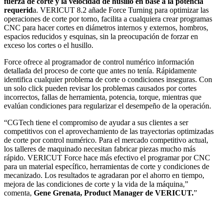
fuerza de corte y la velocidad de husillo en base a la potencia
requerid
a. VERICUT 8.2 añade Force Turning para optimizar las
operaciones de corte por torno, facilita a cualquiera crear programas
CNC para hacer cortes en diámetros internos y externos, hombros,
espacios reducidos y esquinas, sin la preocupación de forzar en
exceso los cortes o el husillo.
Force ofrece al programador de control numérico información
detallada del proceso de corte que antes no tenía. Rápidamente
identifica cualquier problema de corte o condiciones inseguras. Con
un solo click pueden revisar los problemas causados por cortes
incorrectos, fallas de herramienta, potencia, torque, mientras que
evalúan condiciones para regularizar el desempeño de la operación.
“CGTech tiene el compromiso de ayudar a sus clientes a ser
competitivos con el aprovechamiento de las trayectorias optimizadas
de corte por control numérico. Para el mercado competitivo actual,
los talleres de maquinado necesitan fabricar piezas mucho más
rápido. VERICUT Force hace más efectivo el programar por CNC
para un material específico, herramientas de corte y condiciones de
mecanizado. Los resultados te agradaran por el ahorro en tiempo,
mejora de las condiciones de corte y la vida de la máquina,”
comenta,
Gene Grenata, Product Manager de VERICUT.
”