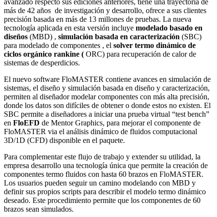
avanzado respecto sus ediciones anteriores, tiene una trayectoria de
más de 42 años de investigación y desarrollo, ofrece a sus clientes
precisión basada en más de 13 millones de pruebas. La nueva
tecnología aplicada en esta versión incluye
modelado basado en
diseños
(MBD) ,
simulación basada en caracterización
(SBC)
para modelado de componentes , el
solver termo dinámico de
ciclos orgánico rankine (
ORC) para recuperación de calor de
sistemas de desperdicios.
El nuevo software FloMASTER contiene avances en simulación de
sistemas, el diseño y simulación basada en diseño y caracterización,
permiten al diseñador modelar componentes con más alta precisión,
donde los datos son difíciles de obtener o donde estos no existen. El
SBC permite a diseñadores a iniciar una prueba virtual “test bench”
en
FloEFD
de Mentor Graphics, para mejorar el componente de
FloMASTER via el análisis dinámico de fluidos computacional
3D/1D (CFD) disponible en el paquete.
Para complementar este flujo de trabajo y extender su utilidad, la
empresa desarrollo una tecnología única que permite la creación de
componentes termo fluidos con hasta 60 brazos en FloMASTER.
Los usuarios pueden seguir un camino modelando con MBD y
definir sus propios scripts para describir el modelo termo dinámico
deseado. Este procedimiento permite que los componentes de 60
brazos sean simulados.