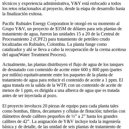
técnicos y experiencia administrativa, Y&Y está enfocado a todos
los retos relacionados al proyecto, desde la etapa de desarrollo hasta
la finalización exitosa.
Pacific Rubiales Energy Corporation le otorgó en su momento al
Grupo Y&V, un proyecto de $35M de dólares para seis plantas de
tratamiento de agua, fueron las unidades 15 a 20 de la Central de
Procesamiento 2 (CPF2) para tratamiento de petróleo crudo
localizadas en Rubiales, Colombia. La planta funge como
catalizador y ahí se lleva a cabo la recuperación de la crema aceitosa
del agua(Water Treatment Process).
Actualmente, las plantas distribuyen el flujo de agua de los tanques
de desnatado con contenido de aceite entre 600 y 800 ppm (partes
por millón) equitativamente entre los paquetes de la planta de
tratamiento de agua para reducir el contenido de aceite a 1 ppm. El
agua tratada en la salida de la WTP, con un contenido de aceite de
menos de 1 ppm, es dirigida a una alberca de agua que es tratada
antes de ser inyectada al pozo.
El proyecto involucra 20 piezas de equipo para cada planta tales
como bombas, filtros, decantares y células de flotación; tuberías con
diámetros desde calibres pequeños de ½” a 2” hasta los grandes
calibres de 42”. La asignación de Y&V incluye toda la ingeniería
básica y de detalle, de las unidad de seis plantas de tratamiento de