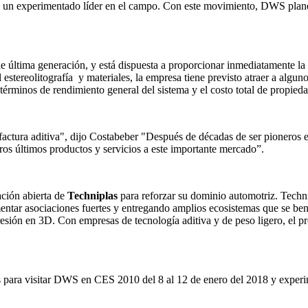
, un experimentado líder en el campo. Con este movimiento, DWS planea
 última generación, y está dispuesta a proporcionar inmediatamente la 
stereolitografía y materiales, la empresa tiene previsto atraer a alguno
érminos de rendimiento general del sistema y el costo total de propieda
tura aditiva", dijo Costabeber "Después de décadas de ser pioneros en
tros últimos productos y servicios a este importante mercado”.
ción abierta de
Techniplas
para reforzar su dominio automotriz. Techni
mentar asociaciones fuertes y entregando amplios ecosistemas que se be
esión en 3D. Con empresas de tecnología aditiva y de peso ligero, el p
os para visitar DWS en CES 2010 del 8 al 12 de enero del 2018 y experim