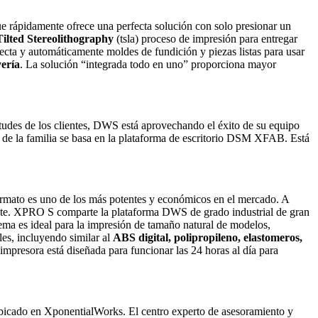
ue rápidamente ofrece una perfecta solución con solo presionar un
Tilted Stereolithography
(tsla) proceso de impresión para entregar
ecta y automáticamente moldes de fundición y piezas listas para usar
yería
. La solución “integrada todo en uno” proporciona mayor
itudes de los clientes, DWS está aprovechando el éxito de su equipo
 de la familia se basa en la plataforma de escritorio DSM XFAB. Está
ormato es uno de los más potentes y económicos en el mercado. A
ente. XPRO S comparte la plataforma DWS de grado industrial de gran
ema es ideal para la impresión de tamaño natural de modelos,
les, incluyendo similar al
ABS digital, polipropileno, elastomeros,
impresora está diseñada para funcionar las 24 horas al día para
ubicado en XponentialWorks. El centro experto de asesoramiento y