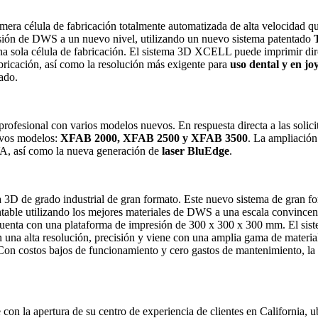
imera célula de fabricación totalmente automatizada de alta velocidad q
sión de DWS a un nuevo nivel, utilizando un nuevo sistema patentado
una sola célula de fabricación. El sistema 3D XCELL puede imprimir dir
bricación, así como la resolución más exigente para
uso dental y en jo
ado.
rofesional con varios modelos nuevos. En respuesta directa a las solic
uevos modelos:
XFAB 2000, XFAB 2500 y XFAB 3500
. La ampliación
VA, así como la nueva generación de
laser BluEdge
.
 3D de grado industrial de gran formato. Este nuevo sistema de gran f
ntable utilizando los mejores materiales de DWS a una escala convinc
 cuenta con una plataforma de impresión de 300 x 300 x 300 mm. El sist
 una alta resolución, precisión y viene con una amplia gama de materia
Con costos bajos de funcionamiento y cero gastos de mantenimiento, la 
n la apertura de su centro de experiencia de clientes en California, 