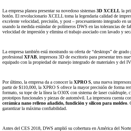
La empresa planea presentar su novedoso sistemas
3D XCELL
la pr
botón. El revolucionario XCELL toma la legendaria calidad de impre
excelente velocidad, precisión, y post – procesamiento integrado en 
usando la medida estándar de polímeros DWS en las tolerancias de fa
velocidad de impresión y elimina el trabajo asociado con lavado y sec
La empresa también está mostrando su oferta de “desktops” de grado p
profesional
XFAB
, impresora 3D de escritorio para presentar tres n
equipado con la propiedad de manejo integrado de materiales y del I
Por último, la empresa da a conocer la
XPRO S
, una nueva impresora
partir de $110,000, la XPRO S ofrece la mayor precisión de forma re
formato, su tope de la línea la O30X con sistema de laser cuádruple,
prototipos funcionales y piezas de automóvil. La impresora cuenta con
cerámica nano relleno añadido, fundición y silicon para moldeo
. 
garantizar la máxima confiabilidad.
Antes del CES 2018, DWS amplió su cobertura en América del Norte co