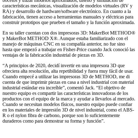
bocetos y trazar modelos aproximados, diseño y simulación de
características mecánicas, visualización de modelos virtuales (RV y
RA) y desarrollo de hardware/software electrónico. En cuanto a la
fabricación, tienen acceso a herramientas manuales y eléctricas para
construir prototipos que prueben el tamaño y la función aproximada.
En su taller cuentan con dos impresoras 3D: MakerBot METHOD®
y MakerBot METHOD X®. Aunque estaba familiarizado con el
manejo de máquinas CNC en su compañía anterior, no fue sino
hasta que empezó a trabajar en Fisher-Price cuando Jack conoció las
ventajas de la fabricación industrial de piezas en 3D.
“A principios de 2020, decidí invertir en una impresora 3D que
ofreciera alta resolución, alta repetibilidad y fuera muy fácil de usar.
Cuando empecé a utilizar las impresoras 3D de METHOD, me di
cuenta de que imprimir piezas en casa a nivel industrial con material
industrial estándar era increíble”, comentó Jack. “El objetivo de
nuestro equipo es compartir las características innovadoras de los
productos con el equipo de la marca y ayudar a llevarlos al mercado.
Cuando se necesitan modelos físicos, nuestro equipo puede confiar
en los materiales de impresión 3D de nivel industrial, como el ABS-
R o el nylon fibra de carbono, porque son lo suficientemente
duraderos como para demostrar su forma y función”.