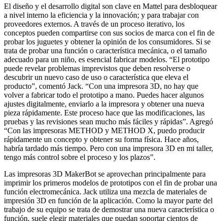
El diseño y el desarrollo digital son clave en Mattel para desbloquear
a nivel interno la eficiencia y la innovación; y para trabajar con
proveedores externos. A través de un proceso iterativo, los
conceptos pueden compartirse con sus socios de marca con el fin de
probar los juguetes y obtener la opinión de los consumidores. Si se
trata de probar una función o característica mecánica, o el tamaño
adecuado para un niño, es esencial fabricar modelos. “El prototipo
puede revelar problemas imprevistos que deben resolverse o
descubrir un nuevo caso de uso o característica que eleva el
producto”, comentó Jack. “Con una impresora 3D, no hay que
volver a fabricar todo el prototipo a mano. Puedes hacer algunos
ajustes digitalmente, enviarlo a la impresora y obtener una nueva
pieza rápidamente. Este proceso hace que las modificaciones, las
pruebas y las revisiones sean mucho más fáciles y rápidas”. Agregó
“Con las impresoras METHOD y METHOD X, puedo producir
rápidamente un concepto y obtener su forma física. Hace años,
habría tardado más tiempo. Pero con una impresora 3D en mi taller,
tengo más control sobre el proceso y los plazos”.
Las impresoras 3D MakerBot se aprovechan principalmente para
imprimir los primeros modelos de prototipos con el fin de probar una
función electromecánica. Jack utiliza una mezcla de materiales de
impresión 3D en función de la aplicación. Como la mayor parte del
trabajo de su equipo se trata de demostrar una nueva característica o
función, suele elegir materiales que puedan soportar cientos de