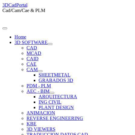
3DCadPortal
Cad/Cam/Cae & PLM
Home
3D SOFTWARE
CAD
MCAD
CAID
CAE
CAM
SHEETMETAL
GRABADOS 3D
PDM - PLM
AEC - BIM
ARQUITECTURA
ING CIVIL
PLANT DESIGN
ANIMACION
REVERSE ENGINEERING
KBE
3D VIEWERS
TRADUCCION DATOS CAD