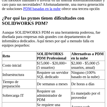
con métodos manuales o invertir en un sistema sobredimensionado y
caro para sus necesidades? Afortunadamente, una nueva generación
de soluciones
PDM basadas en la nube
ofrece una tercera opción
¿Por qué las pymes tienen dificultades con
SOLIDWORKS PDM?
Aunque SOLIDWORKS PDM es una herramienta poderosa, fue
diseñada para empresas más grandes con departamentos de
informática dedicados. Aquí tienes por qué a menudo falla en
equipos pequeños:
SOLIDWORKS
Alternativas a PDM
Reto
PDM Professional
en la nube
$15,000 - $20,000+
$2,000 - $5,000 (5
Costo inicial
(5 usuarios)
usuarios, anual)
Requiere un servidor
Ninguno (100%
Infraestructura
SQL dedicado
basado en la nube)
Tiempo de
De semanas a meses
De horas a días
preparación
Requiere un
Es manejado por el
Sobrecarga IT
administrador de
proveedor
PDM
Se requiere una
Acceso web