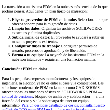
La transición a un sistema PDM en la nube es más sencilla de lo que
podrías pensar. Aquí tienes un plan típico de migración:
Elige tu proveedor de PDM en la nube
: Selecciona uno que
ofrezca soporte para la migración de datos.
Limpia tus datos
: Organiza tus archivos SOLIDWORKS
existentes y elimina duplicados.
Subida inicial de datos
: El proveedor te ayudará a subir en
masa tus proyectos existentes.
Configurar flujos de trabajo
: Configurar permisos de
usuario, procesos de aprobación y de liberación.
Forma a tu equipo
: La mayoría de los sistemas PDM en la
nube son intuitivos y requieren una formación mínima.
Conclusión: PDM sin dolor
Para las pequeñas empresas manufactureras y los equipos de
ingeniería, la elección ya no es entre el caos y la complejidad. Las
soluciones modernas de PDM en la nube como CAD ROOMS
ofrecen todas las funciones básicas de SOLIDWORKS PDM —
control de versiones
, bloqueo de archivos y colaboración — a una
fracción del costo y sin la sobrecarga de tener un equipo
informático.
Para un desglose detallado de costos, consulta nuestro
análisis de TCO entre PDM en la nube y en las instalaciones
.