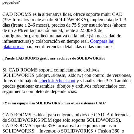
pequeños?
CAD ROOMS es la alternativa líder, ofrece soporte multi-CAD
(35+ formatos frente a solo SOLIDWORKS), implementa de 1–3
días (frente a 2–6 meses), precios de 75 $ por usuario/mes (ahorro
de un 20% en facturación anual, frente a 2.500+ $ de
configuración), arquitectura nativa en la nube (sin necesidad de
infraestructura) y colaboración en tiempo real.
Compara las
plataformas
para ver diferencias detalladas en las funciones.
¿Puede CAD ROOMS gestionar archivos de SOLIDWORKS?
Sí. CAD ROOMS soporta completamente archivos
SOLIDWORKS (.sldprt, .sldasm, .slddrw) con control de versiones,
flujos de trabajo de
check-in/check-out
y visualización 3D. También
puedes gestionar ensambles, dibujos y archivos referenciados con
seguimiento completo de dependencias.
¿Y si mi equipo usa SOLIDWORKS más otros sistemas CAD?
CAD ROOMS es ideal para entornos mixtos de CAD. A diferencia
de SOLIDWORKS PDM (que solo soporta SOLIDWORKS),
CAD ROOMS soporta 35+ formatos. Los equipos que usan
SOLIDWORKS + Inventor, o SOLIDWORKS + Fusion 360, o