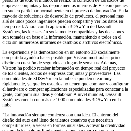
personas de todo el mundo, se realizo la conexión de los socios de
empresas conjuntas y los departamentos internos de Visteon quienes
no suelen participar normalmente en el proceso de innovación. En la
mayoría de soluciones de desarrollo de productos, el personal más
allá de unos pocos ingenieros pueden compartir y ver los datos en
tiempo real. Ahora con la aplicación 3DSwYm de Dassault
Systèmes, las ideas están socialmente compartidas y las decisiones
son tomadas en base a la información, manteniendo a todos en el
ciclo sin numerosos informes de cambios o archivos electrónicos.
La experiencia y la demostración en un entorno 3D socialmente
compartido ayudó a hacer posible que Visteon mostrará su primer
diseño en cuestión de segundos en lugar de semanas. Además,
Visteon ha podido recabar información en tiempo real del proyecto
de los clientes, socios de empresas conjuntas y proveedores. Las
comunidades de 3DSwYm en la nube se pueden crear muy
rápidamente, ya que los usuarios no tienen que comprar y configurar
el hardware o comprar aplicaciones especializadas para conectar a la
gente, compartir sus ideas y colaborar. A nivel mundial, Dassault
Systèmes cuenta con más de 1000 comunidades 3DSwYm en la
nube.
"La innovación siempre comienza con una idea. El entorno del
diseño del auto está lleno de talentos creativos que necesitan
compartir ideas, a veces en formas inusuales. Activar la creatividad
es uno de los valores fundamentales que traemos con nuestra