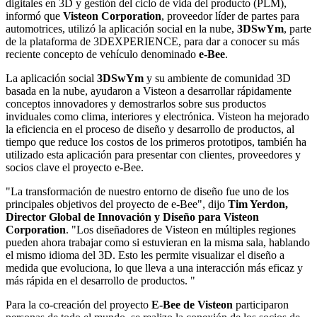
digitales en 3D y gestión del ciclo de vida del producto (PLM),
informó que
Visteon Corporation
, proveedor líder de partes para
automotrices, utilizó la aplicación social en la nube,
3DSwYm
, parte
de la plataforma de 3DEXPERIENCE, para dar a conocer su más
reciente concepto de vehículo denominado
e-Bee
.
La aplicación social
3DSwYm
y su ambiente de comunidad 3D
basada en la nube, ayudaron a Visteon a desarrollar rápidamente
conceptos innovadores y demostrarlos sobre sus productos
inviduales como clima, interiores y electrónica. Visteon ha mejorado
la eficiencia en el proceso de diseño y desarrollo de productos, al
tiempo que reduce los costos de los primeros prototipos, también ha
utilizado esta aplicación para presentar con clientes, proveedores y
socios clave el proyecto e-Bee.
"La transformación de nuestro entorno de diseño fue uno de los
principales objetivos del proyecto de e-Bee", dijo
Tim Yerdon,
Director Global de Innovación y Diseño para Visteon
Corporation
. "Los diseñadores de Visteon en múltiples regiones
pueden ahora trabajar como si estuvieran en la misma sala, hablando
el mismo idioma del 3D. Esto les permite visualizar el diseño a
medida que evoluciona, lo que lleva a una interacción más eficaz y
más rápida en el desarrollo de productos. "
Para la co-creación del proyecto
E-Bee de Visteon
participaron