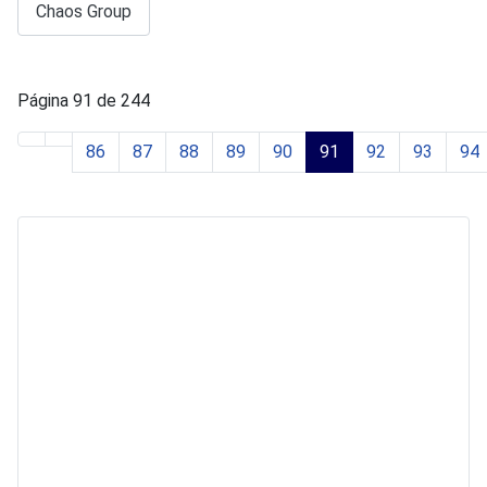
Chaos Group
Página 91 de 244
86
87
88
89
90
91
92
93
94