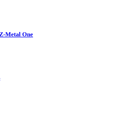
a Z-Metal One
s