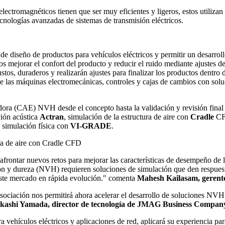
lectromagnéticos tienen que ser muy eficientes y ligeros, estos utiliza
ecnologías avanzadas de sistemas de transmisión eléctricos.
 de diseño de productos para vehículos eléctricos y permitir un desarrol
eros mejorar el confort del producto y reducir el ruido mediante ajustes
os, duraderos y realizarán ajustes para finalizar los productos dentro d
de las máquinas electromecánicas, controles y cajas de cambios con solu
ora (CAE) NVH desde el concepto hasta la validación y revisión final 
ción acústica
Actran
, simulación de la estructura de aire con
Cradle
CFD
de simulación física con
VI-GRADE
.
 afrontar nuevos retos para mejorar las características de desempeño de 
ción y dureza (NVH) requieren soluciones de simulación que den respues
este mercado en rápida evolución." comenta
Mahesh Kailasam, gerente
 asociación nos permitirá ahora acelerar el desarrollo de soluciones N
kashi Yamada, director de tecnología de JMAG Business Compan
vehículos eléctricos y aplicaciones de red, aplicará su experiencia para