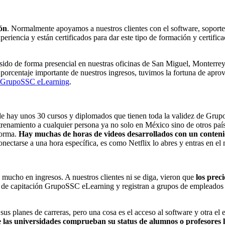
ón
. Normalmente apoyamos a nuestros clientes con el software, soporte 
periencia y están certificados para dar este tipo de formación y certifica
ido de forma presencial en nuestras oficinas de San Miguel, Monterre
porcentaje importante de nuestros ingresos, tuvimos la fortuna de aprov
GrupoSSC eLearning
.
nde hay unos 30 cursos y diplomados que tienen toda la validez de Grup
entrenamiento a cualquier persona ya no solo en México sino de otros p
forma.
Hay muchas de horas de videos desarrollados con un conte
conectarse a una hora específica, es como Netflix lo abres y entras en e
mucho en ingresos. A nuestros clientes ni se diga, vieron que
los prec
a de capitación GrupoSSC eLearning y registran a grupos de empleados 
sus planes de carreras, pero una cosa es el acceso al software y otra el
 las universidades comprueban su status de alumnos o profesores l