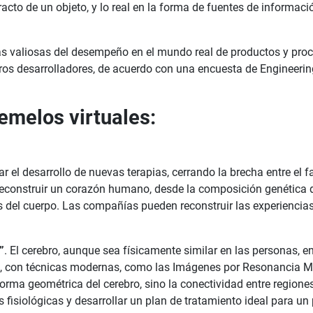
acto de un objeto, y lo real en la forma de fuentes de informaci
cias valiosas del desempeño en el mundo real de productos y pr
eros desarrolladores, de acuerdo con una encuesta de Engineeri
emelos virtuales:
 desarrollo de nuevas terapias, cerrando la brecha entre el fa
onstruir un corazón humano, desde la composición genética del t
avés del cuerpo. Las compañías pueden reconstruir las experienc
”
. El cerebro, aunque sea físicamente similar en las personas, e
 con técnicas modernas, como las Imágenes por Resonancia Mag
 forma geométrica del cerebro, sino la conectividad entre regio
fisiológicas y desarrollar un plan de tratamiento ideal para u