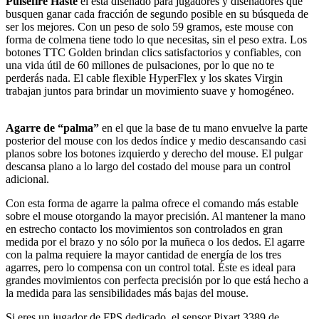
Pulsefire Haste
el está diseñado para jugadores y diseñadores que
busquen ganar cada fracción de segundo posible en su búsqueda de
ser los mejores. Con un peso de solo 59 gramos, este mouse con
forma de colmena tiene todo lo que necesitas, sin el peso extra. Los
botones TTC Golden brindan clics satisfactorios y confiables, con
una vida útil de 60 millones de pulsaciones, por lo que no te
perderás nada. El cable flexible HyperFlex y los skates Virgin
trabajan juntos para brindar un movimiento suave y homogéneo.
Agarre de “palma”
en el que la base de tu mano envuelve la parte
posterior del mouse con los dedos índice y medio descansando casi
planos sobre los botones izquierdo y derecho del mouse. El pulgar
descansa plano a lo largo del costado del mouse para un control
adicional.
Con esta forma de agarre la palma ofrece el comando más estable
sobre el mouse otorgando la mayor precisión. Al mantener la mano
en estrecho contacto los movimientos son controlados en gran
medida por el brazo y no sólo por la muñeca o los dedos. El agarre
con la palma requiere la mayor cantidad de energía de los tres
agarres, pero lo compensa con un control total. Éste es ideal para
grandes movimientos con perfecta precisión por lo que está hecho a
la medida para las sensibilidades más bajas del mouse.
Si eres un jugador de FPS dedicado, el sensor Pixart 3389 de