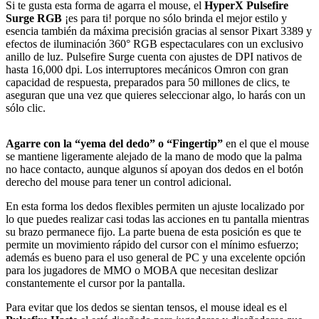
Si te gusta esta forma de agarra el mouse, el
HyperX Pulsefire
Surge RGB
¡es para ti! porque no sólo brinda el mejor estilo y
esencia también da máxima precisión gracias al sensor Pixart 3389 y
efectos de iluminación 360° RGB espectaculares con un exclusivo
anillo de luz. Pulsefire Surge cuenta con ajustes de DPI nativos de
hasta 16,000 dpi. Los interruptores mecánicos Omron con gran
capacidad de respuesta, preparados para 50 millones de clics, te
aseguran que una vez que quieres seleccionar algo, lo harás con un
sólo clic.
Agarre con la “yema del dedo” o “Fingertip”
en el que el mouse
se mantiene ligeramente alejado de la mano de modo que la palma
no hace contacto, aunque algunos sí apoyan dos dedos en el botón
derecho del mouse para tener un control adicional.
En esta forma los dedos flexibles permiten un ajuste localizado por
lo que puedes realizar casi todas las acciones en tu pantalla mientras
su brazo permanece fijo. La parte buena de esta posición es que te
permite un movimiento rápido del cursor con el mínimo esfuerzo;
además es bueno para el uso general de PC y una excelente opción
para los jugadores de MMO o MOBA que necesitan deslizar
constantemente el cursor por la pantalla.
Para evitar que los dedos se sientan tensos, el mouse ideal es el